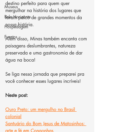
destino perfeito para quem quer 
Museus
mergulhar na história dos lugares que 
Belo Horizonte
foram palco de grandes momentos da 
nossa história. 
Hospedagem
Eventos
Além disso, Minas também encanta com 
paisagens deslumbrantes, natureza 
preservada e uma gastronomia de dar 
água na boca!
Se liga nessa jornada que preparei pra 
você conhecer esses lugares incríveis!
Neste post:
Ouro Preto: um mergulho no Brasil 
colonial
Santuário do Bom Jesus de Matosinhos: 
arte e fé em Congonhas