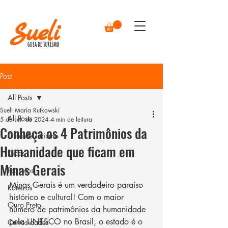
Post
All Posts
Sueli Maria Rutkowski
All Posts
5 de set. de 2024
4 min de leitura
Conheça os 4 Patrimônios da
Guia de Turismo
Humanidade que ficam em
Dicas
Minas Gerais
Passeios
Minas Gerais é um verdadeiro paraíso 
Roteiros
histórico e cultural! Com o maior 
Ouro Preto
número de patrimônios da humanidade 
pela UNESCO no Brasil, o estado é o 
Curiosidades