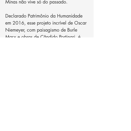
Minas não vive só do passado. 
Declarado Patrimônio da Humanidade 
em 2016, esse projeto incrível de Oscar 
Niemeyer, com paisagismo de Burle 
Marx e obras de Cândido Portinari, é 
um marco da arquitetura moderna 
brasileira. A Pampulha é um mix de 
natureza e arte, com destaque para:
Igrejinha de São Francisco de Assis
Museu de Arte da Pampulha
Casa do Baile
Iate Tênis Clube
Tudo isso às margens da linda Lagoa da 
Pampulha.
Não deixe de conferir: na orla da 