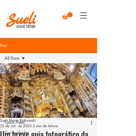
Post
All Posts
All Posts
Guia de Turismo
Dicas
Passeios
Roteiros
Sueli Maria Rutkowski
Ouro Preto
22 de out. de 2023
2 min de leitura
Um breve guia fotográfico da
Curiosidades