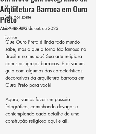
Arquitetura Barroca em Ouro
Museus
Preto
Belo Horizonte
Hospedagem
Atualizado:
23 de out. de 2023
Eventos
Que Ouro Preto é linda todo mundo 
sabe, mas o que a torna tão famosa no 
Brasil e no mundo? Sua arte religiosa 
com suas igrejas barrocas. E aí vai um 
guia com algumas das características 
decorarivas da arquitetura barroca em 
Ouro Preto para você!
Agora, vamos fazer um passeio 
fotográfico, caminhando devagar e 
contemplando cada detalhe de uma 
construção religiosa aqui e ali.