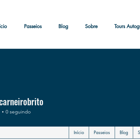
ício
Passeios
Blog
Sobre
Tours Autog
carneirobrito
neirobrito
0
seguindo
Início
Passeios
Blog