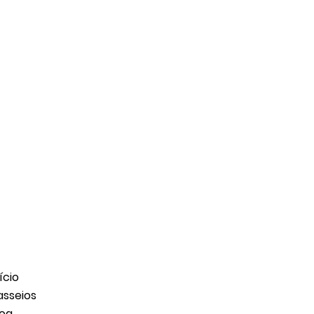
ício
asseios
log