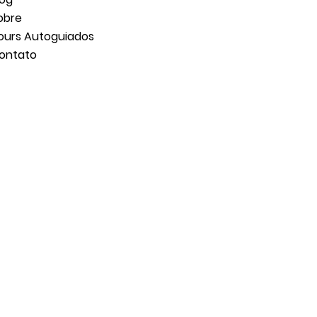
obre
ours Autoguiados
ontato