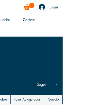
Login
uiados
Contato
Mais ações
Seguir
Sobre
Tours Autoguiados
Contato