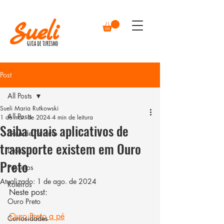
Post
All Posts
Sueli Maria Rutkowski
All Posts
1 de mar. de 2024
4 min de leitura
Saiba quais aplicativos de
Guia de Turismo
transporte existem em Ouro
Dicas
Preto
Passeios
Atualizado:
1 de ago. de 2024
Roteiros
Neste post:
Ouro Preto
Ouro Preto a pé
Curiosidades