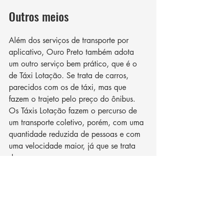
Outros meios
Além dos serviços de transporte por 
aplicativo, Ouro Preto também adota 
um outro serviço bem prático, que é o 
de Táxi Lotação. Se trata de carros, 
parecidos com os de táxi, mas que 
fazem o trajeto pelo preço do ônibus. 
Os Táxis Lotação fazem o percurso de 
um transporte coletivo, porém, com uma 
quantidade reduzida de pessoas e com 
uma velocidade maior, já que se trata 
de um carro.
Além disso, a cidade conta com 
inúmeros pontos de táxi na região 
central, o que pode ser bastante útil 
durante a sua visita. 