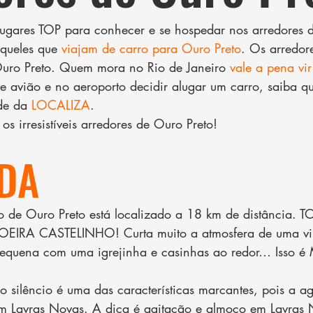
lugares TOP para conhecer e se hospedar nos arredores d
aqueles que 
viajam de carro para Ouro Preto
. Os arredor
Ouro Preto. Quem mora no Rio de Janeiro 
vale a pena vir
de avião e no aeroporto decidir alugar um carro, saiba 
de da 
LOCALIZA
.
 os irresistíveis arredores de Ouro Preto!
DA
to de Ouro Preto está localizado a 18 km de distância. T
EIRA CASTELINHO! Curta muito a atmosfera de uma vi
quena com uma igrejinha e casinhas ao redor… Isso é 
 silêncio é uma das características marcantes, pois a a
m Lavras Novas. A dica é agitação e almoço em Lavras N