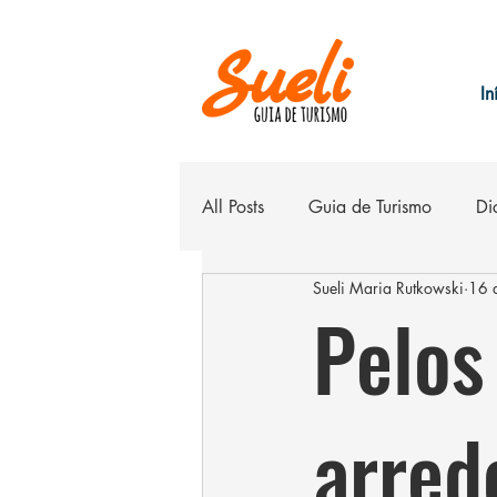
In
All Posts
Guia de Turismo
Di
Sueli Maria Rutkowski
16 
Belo Horizonte
Hospedage
Pelos 
arred