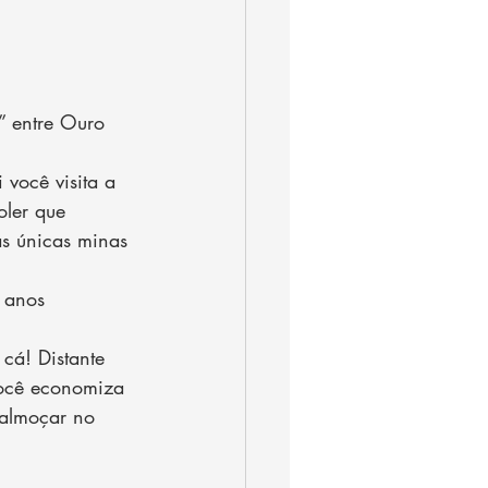
” entre Ouro 
você visita a 
ler que 
s únicas minas 
 anos 
cá! Distante 
você economiza 
 almoçar no 