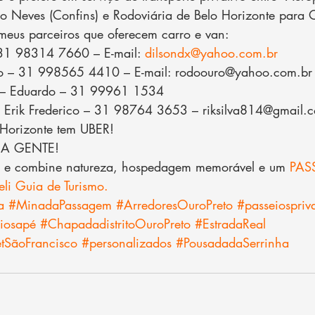
do Neves (Confins) e Rodoviária de Belo Horizonte para O
meus parceiros que oferecem carro e van:
 31 98314 7660 – E-mail: 
dilsondx@yahoo.com.br
o – 31 998565 4410 – E-mail: rodoouro@yahoo.com.br
o – Eduardo – 31 99961 1534
 – Erik Frederico – 31 98764 3653 – riksilva814@gmail.
Horizonte tem UBER!
 A GENTE!
o e combine natureza, hospedagem memorável e um 
PAS
i Guia de Turismo.
a
#MinadaPassagem
#ArredoresOuroPreto
#passeiospriva
iosapé
#ChapadadistritoOuroPreto
#EstradaReal
tSãoFrancisco
#personalizados
#PousadadaSerrinha