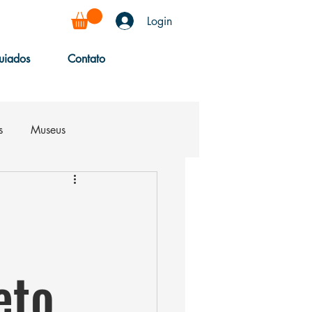
Login
uiados
Contato
s
Museus
eto