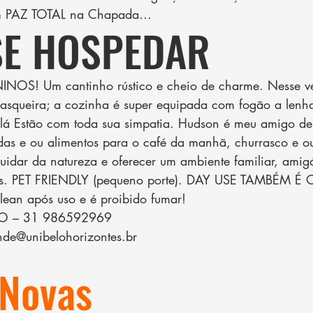
em PAZ TOTAL na Chapada…
SE HOSPEDAR
S! Um cantinho rústico e cheio de charme. Nesse ver
rasqueira; a cozinha é super equipada com fogão a lenha
 lá Estão com toda sua simpatia. Hudson é meu amigo de 
das e ou alimentos para o café da manhã, churrasco e ou
uidar da natureza e oferecer um ambiente familiar, amigá
ros. PET FRIENDLY (pequeno porte). DAY USE TAMBÉM É
ean após uso e é proibido fumar!
O – 31 986592969
nde@unibelohorizontes.br
 Novas