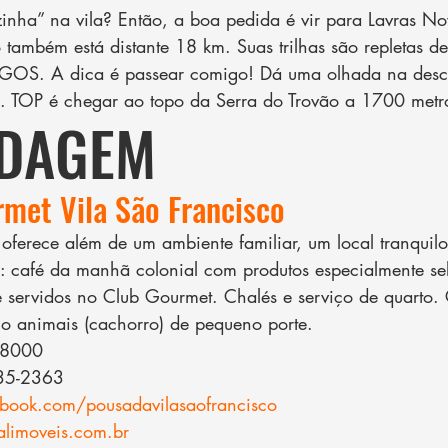
nha” na vila? Então, a boa pedida é vir para Lavras Nov
o também está distante 18 km. Suas trilhas são repletas d
OS. A dica é passear comigo! Dá uma olhada na desc
s. TOP é chegar ao topo da Serra do Trovão a 1700 metr
DAGEM
met Vila São Francisco
 oferece além de um ambiente familiar, um local tranqui
 café da manhã colonial com produtos especialmente se
 servidos no Club Gourmet. Chalés e serviço de quarto. 
 animais (cachorro) de pequeno porte.
8000​
35-2363
ook.com/pousadavilasaofrancisco
limoveis.com.br