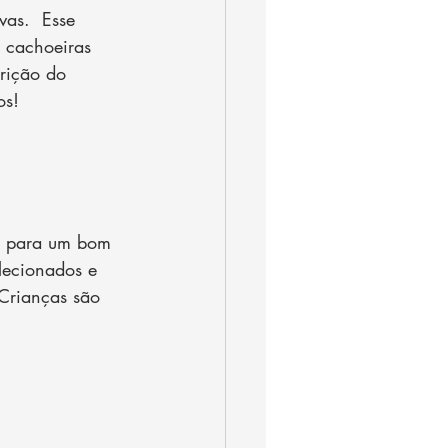
as.  Esse 
e cachoeiras 
rição do 
os!
lo para um bom 
lecionados e 
Crianças são 