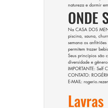
natureza e dormir 
ONDE 
Na CASA DOS MENINO
piscina, sauna, chur
semana os anfitriões
permitem trazer bebi
Seus princípios são c
diversidade e gêne
IMPORTANTE: Self Cl
CONTATO: ROGÉRI
E-MAIL: rogerio.reze
Lavras