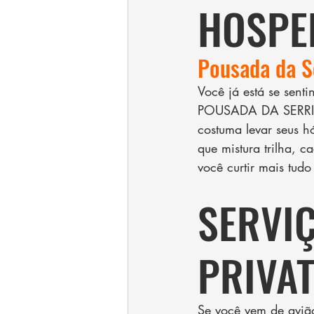
HOSPE
Pousada da S
Você já está se senti
POUSADA DA SERRINHA
costuma levar seus hó
que mistura trilha, c
você curtir mais tu
SERVI
PRIVAT
Se você vem de avião 