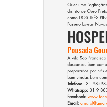
Quer uma “agitaçãozi
distrito de Ouro Pret
como DOS TRÊS PING
Passeio Lavras Nova
HOSPE
Pousada Gour
A vila São Francisco
descanso, Bem como:
preparados por nós e
bem vindas bem como
Telefone
 : 31 98598-
Whatsapp:
 31 9 88
Facebook: 
www.faceb
Email: 
amaral@amara