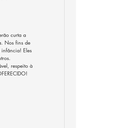
ão curta a 
. Nos fins de 
infância! Eles 
tros.
vel, respeito à 
 OFERECIDO!