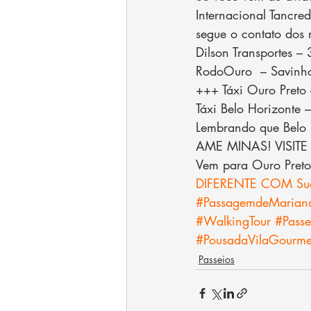
Internacional Tancre
segue o contato dos 
Dilson Transportes –
RodoOuro  – Savinh
+++ Táxi Ouro Pret
Táxi Belo Horizonte
Lembrando que Belo 
AME MINAS! VISITE
Vem para Ouro Pret
DIFERENTE COM Suel
#PassagemdeMarian
#WalkingTour
#Passe
#PousadaVilaGourme
Passeios