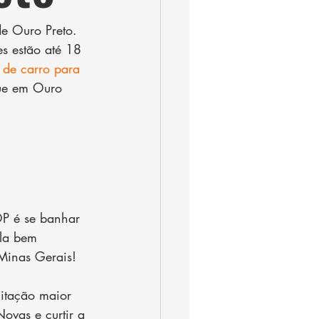
e Ouro Preto. 
es estão até 18 
 de carro para 
que em Ouro 
OP é se banhar 
la bem 
Minas Gerais! 
gitação maior 
ovas e curtir a 