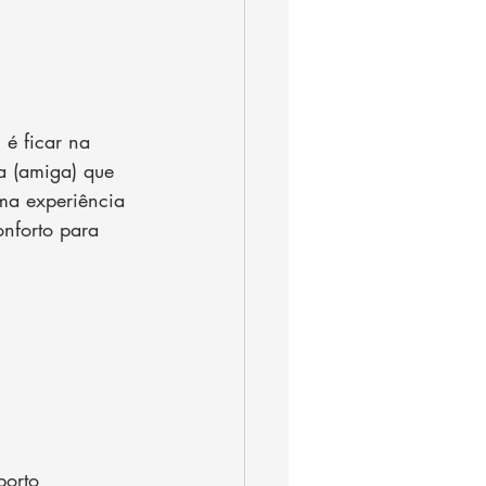
 é ficar na 
 (amiga) que 
Uma experiência 
onforto para 
porto 