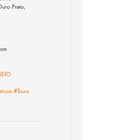
uro Preto, 
com
SEIO 
tivos
#Tours