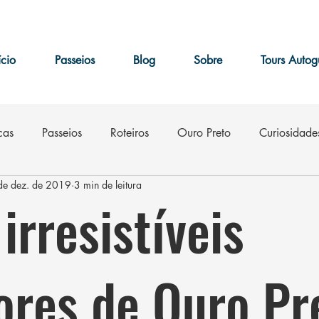
ício
Passeios
Blog
Sobre
Tours Autog
cas
Passeios
Roteiros
Ouro Preto
Curiosidade
de dez. de 2019
3 min de leitura
m
Eventos
irresistíveis
ores de Ouro Pr