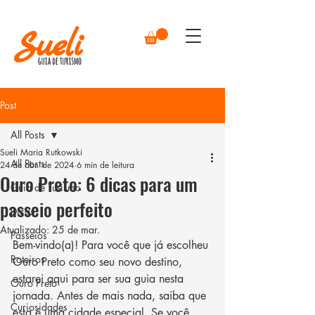
Post
All Posts
Sueli Maria Rutkowski
All Posts
24 de abr. de 2024
6 min de leitura
Ouro Preto: 6 dicas para um
Guia de Turismo
passeio perfeito
Dicas
Atualizado:
25 de mar.
Passeios
Bem-vindo(a)! Para você que já escolheu 
Roteiros
Ouro Preto como seu novo destino, 
estarei aqui para ser sua guia nesta 
Ouro Preto
jornada. Antes de mais nada, saiba que 
Curiosidades
esta é uma cidade especial. Se você 