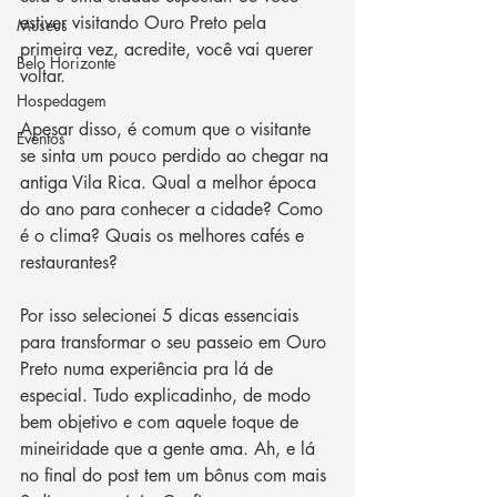
estiver visitando Ouro Preto pela 
Museus
primeira vez, acredite, você vai querer 
Belo Horizonte
voltar. 
Hospedagem
Apesar disso, é comum que o visitante 
Eventos
se sinta um pouco perdido ao chegar na 
antiga Vila Rica. Qual a melhor época 
do ano para conhecer a cidade? Como 
é o clima? Quais os melhores cafés e 
restaurantes? 
Por isso selecionei 5 dicas essenciais 
para transformar o seu passeio em Ouro 
Preto numa experiência pra lá de 
especial. Tudo explicadinho, de modo 
bem objetivo e com aquele toque de 
mineiridade que a gente ama. Ah, e lá 
no final do post tem um bônus com mais 