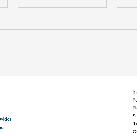
O Que Fazer em Mariana: O
O que
Retorno do Órgão Arp Schnitger
Rotei
Histó
In
P
B
S
úvidas
T
na
C