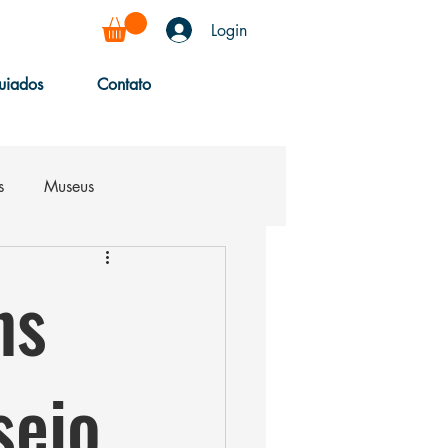
Login
uiados
Contato
s
Museus
ns
seio