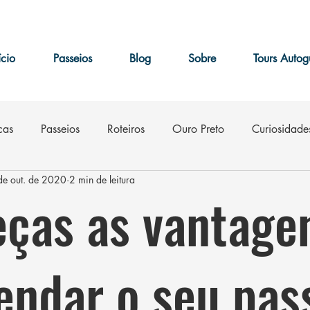
ício
Passeios
Blog
Sobre
Tours Autog
cas
Passeios
Roteiros
Ouro Preto
Curiosidade
de out. de 2020
2 min de leitura
m
Eventos
ças as vantage
endar o seu pas