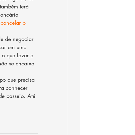
 também terá 
bancária 
 cancelar o 
e de negociar 
nsar em uma 
 o que fazer e 
 não se encaixa 
po que precisa 
ara conhecer 
de passeio. Até 