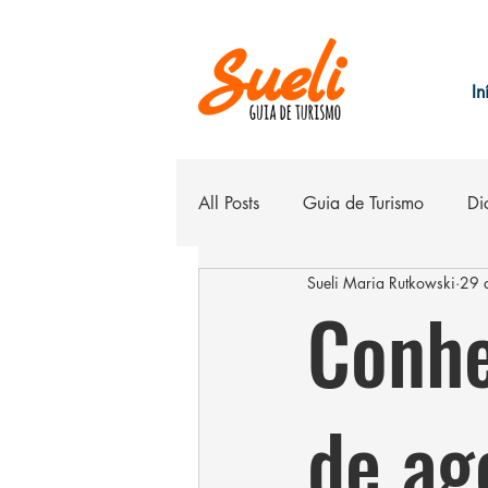
In
All Posts
Guia de Turismo
Di
Sueli Maria Rutkowski
29 
Belo Horizonte
Hospedage
Conhe
de ag