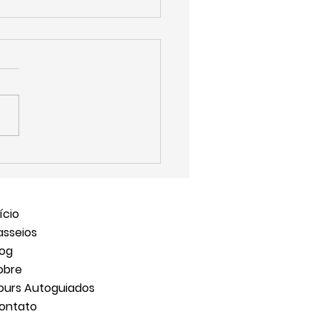
 Fazer em Ouro Preto a Dois:
ro Romântico e Tour
rico
ício
asseios
log
obre
ours Autoguiados
ontato