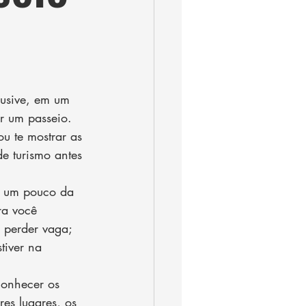
lusive, em um 
r um passeio. 
u te mostrar as 
e turismo antes 
o um pouco da 
ra você 
 perder vaga; 
tiver na 
conhecer os 
es lugares, os 