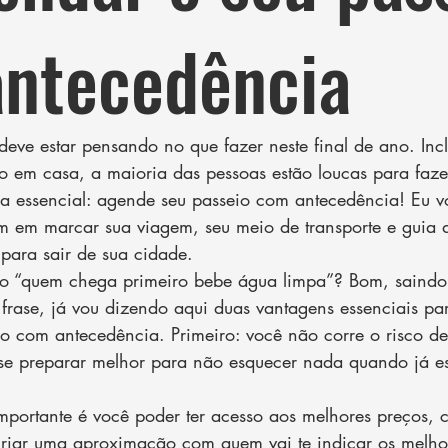
ntecedência
deve estar pensando no que fazer neste final de ano. Inc
o em casa, a maioria das pessoas estão loucas para faze
ca essencial: agende seu passeio com antecedência! Eu vo
m em marcar sua viagem, seu meio de transporte e guia d
 para sair de sua cidade.
ado “quem chega primeiro bebe água limpa”? Bom, saind
a frase, já vou dizendo aqui duas vantagens essenciais pa
o com antecedência. Primeiro: você não corre o risco de
se preparar melhor para não esquecer nada quando já es
mportante é você poder ter acesso aos melhores preços, 
criar uma aproximação com quem vai te indicar os melhor