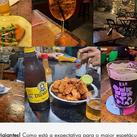
iajantes!
 Como está a expectativa para o maior espetácu