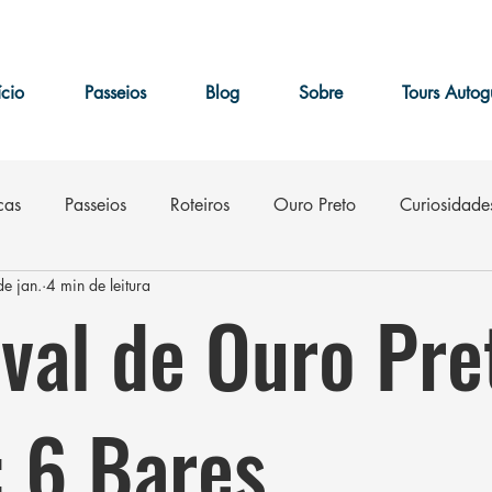
ício
Passeios
Blog
Sobre
Tours Autog
cas
Passeios
Roteiros
Ouro Preto
Curiosidade
e jan.
4 min de leitura
m
Eventos
val de Ouro Pre
 6 Bares