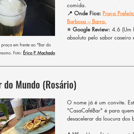
comida.
📍 Onde Fica: 
Praça Prefei
Barbosa – Barra.
⭐ Google Review:
 4.6 (Um f
absoluto pelo sabor caseiro e
 praça em frente ao "Bar do 
resmo. Foto: 
Érico P. Machado
r do Mundo (Rosário)
O nome já é um convite. Est
"CasaCaféBar" é para quem
desacelerar da loucura dos 