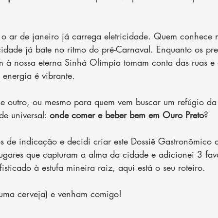
o ar de janeiro já carrega eletricidade. Quem conhece n
idade já bate no ritmo do pré-Carnaval. Enquanto os pre
à nossa eterna Sinhá Olímpia tomam conta das ruas e a
 energia é vibrante.
 e outro, ou mesmo para quem vem buscar um refúgio da 
e universal: 
onde comer e beber bem em Ouro Preto
?
s de indicação e decidi criar este Dossiê Gastronômico 
ugares que capturam a alma da cidade e adicionei 3 favo
isticado à estufa mineira raiz, aqui está o seu roteiro.
uma cerveja) e venham comigo!