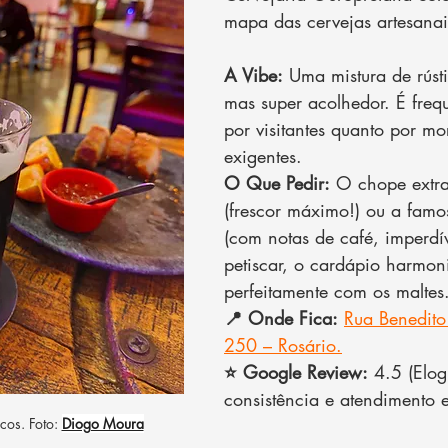
mapa das cervejas artesanai
A Vibe:
 Uma mistura de rústi
mas super acolhedor. É freq
por visitantes quanto por mo
exigentes.
O Que Pedir:
 O chope extra
(frescor máximo!) ou a famos
(com notas de café, imperdív
petiscar, o cardápio harmon
perfeitamente com os maltes
📍 Onde Fica:
Rua Benedito
250 – Rosário.
⭐ Google Review:
 4.5 (Elog
consistência e atendimento e
cos. Foto: 
Diogo Moura