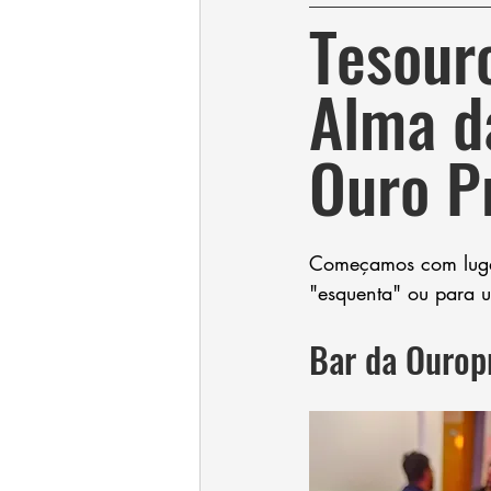
Tesouro
Alma d
Ouro P
Começamos com lugar
"esquenta" ou para u
Bar da Ourop