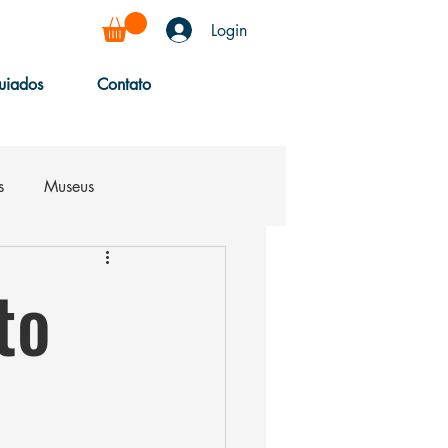
Login
uiados
Contato
s
Museus
to