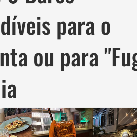
díveis para o
nta ou para "Fug
ia