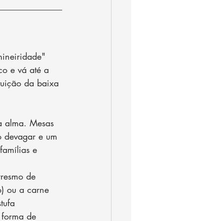
ineiridade" 
co e vá até a 
tuição da baixa 
a alma. Mesas 
o devagar e um 
amílias e 
rresmo de 
o) ou a carne 
tufa 
 forma de 