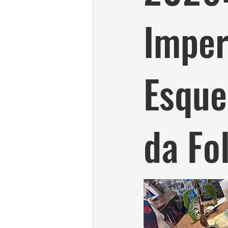
Imper
Esque
da Fol