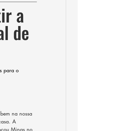
ir a 
l de 
s para o 
 bem na nossa 
casa. A 
ocou Minas no 