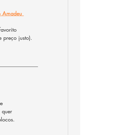
to Amadeu 
avorito 
 preço justo).
e 
 quer 
blocos.