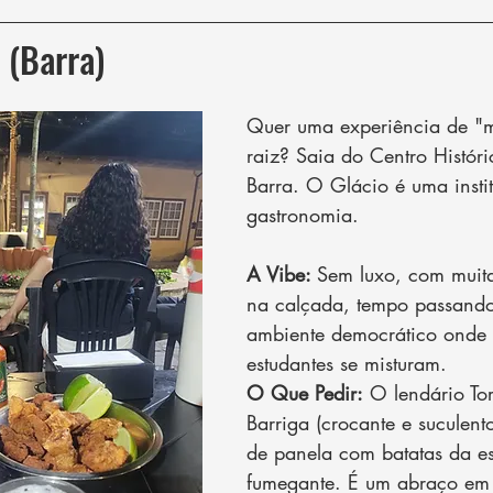
 (Barra)
Quer uma experiência de "m
raiz? Saia do Centro Históri
Barra. O Glácio é uma insti
gastronomia.
A Vibe: 
Sem luxo, com muit
na calçada, tempo passand
ambiente democrático onde f
estudantes se misturam.
O Que Pedir:
 O lendário To
Barriga (crocante e suculent
de panela com batatas da es
fumegante. É um abraço em