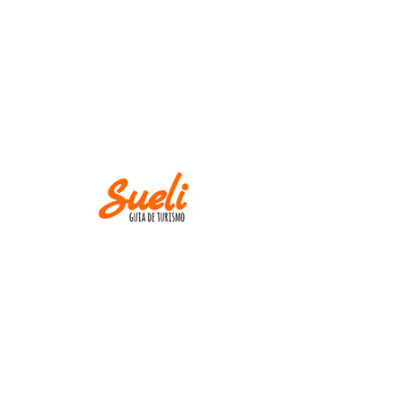
WICHTIG
Museen und Kirchen liegen in unmittelbarer
Nähe
Montags! Außer an Feiertagen.
UND
M Im Falle einer Stornierung informieren Sie
uns bitte bis zu zwei Wochen vor dem
Tourtermin.