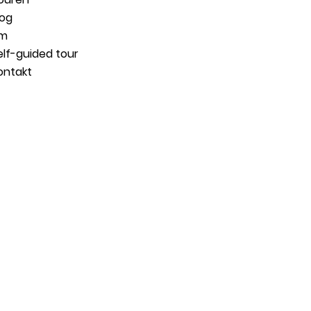
log
m
elf-guided tour
ontakt