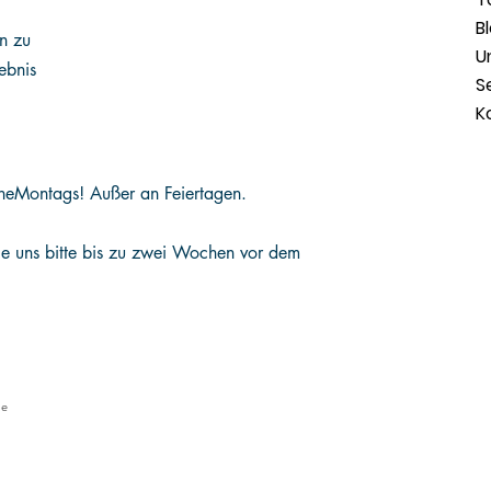
B
en zu
U
ebnis
S
K
he
Montags! Außer an Feiertagen.
Sie uns bitte bis zu zwei Wochen vor dem
le