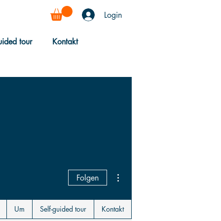
Login
uided tour
Kontakt
Weitere Optionen
Folgen
Um
Self-guided tour
Kontakt