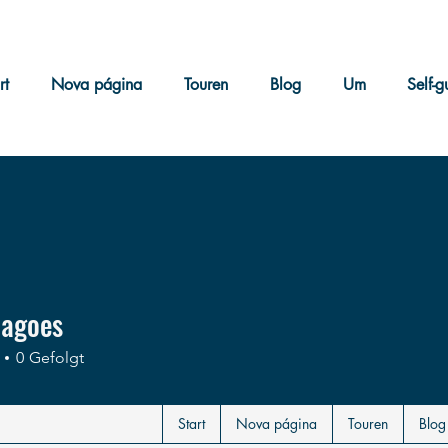
rt
Nova página
Touren
Blog
Um
Self-g
agoes
oes
0
Gefolgt
Start
Nova página
Touren
Blog