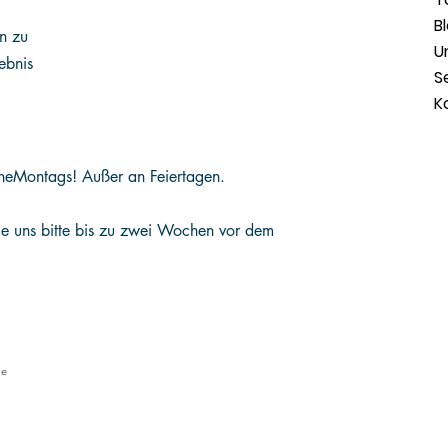
B
en zu
U
ebnis
S
K
he
Montags! Außer an Feiertagen.
Sie uns bitte bis zu zwei Wochen vor dem
le