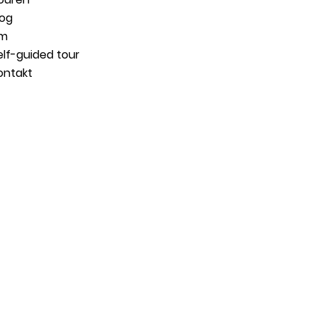
log
m
elf-guided tour
ontakt