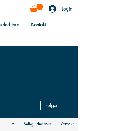
Login
uided tour
Kontakt
Weitere Optionen
Folgen
Um
Self-guided tour
Kontakt