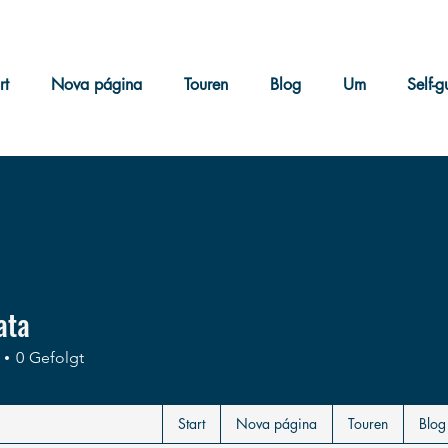
rt
Nova página
Touren
Blog
Um
Self-g
ata
0
Gefolgt
Start
Nova página
Touren
Blog