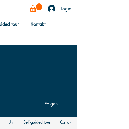
Login
uided tour
Kontakt
Weitere Optionen
Folgen
Um
Self-guided tour
Kontakt