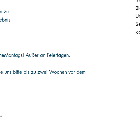
B
en zu
U
ebnis
S
K
he
Montags! Außer an Feiertagen.
Sie uns bitte bis zu zwei Wochen vor dem
le