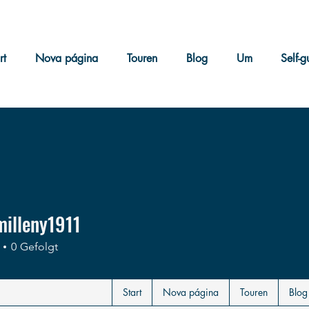
rt
Nova página
Touren
Blog
Um
Self-g
milleny1911
leny1911
0
Gefolgt
Start
Nova página
Touren
Blog