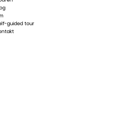
log
m
elf-guided tour
ontakt