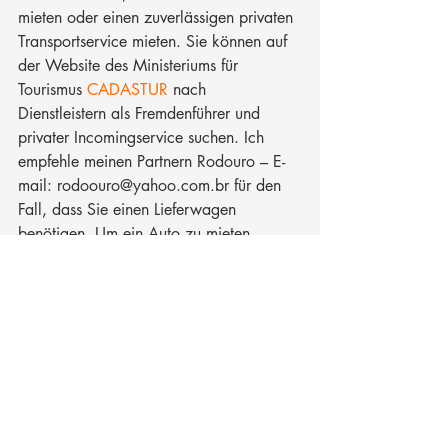
mieten oder einen zuverlässigen privaten 
Transportservice mieten. Sie können auf 
der Website des Ministeriums für 
Tourismus 
CADASTUR
 nach 
Dienstleistern als Fremdenführer und 
privater Incomingservice suchen. Ich 
empfehle meinen Partnern Rodouro – E-
mail: rodoouro@yahoo.com.br für den 
Fall, dass Sie einen Lieferwagen 
benötigen. Um ein Auto zu mieten, 
empfehle ich die Firma Dilson Transports 
E-mail: dilsondx@yahoo.com.br .
Hat Ihnen die Tipps gefallen? Teilen Sie 
es!
#DieRoutevonRiodeJaneironachOuroPret
o
#TouremCongonhas
#Paraty
#EstradaReal
#OuroPreto
#Tiradentes