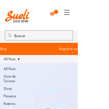
Blog
Registre-se
All Posts
All Posts
Guia de
Turismo
Dicas
Passeios
Roteiros